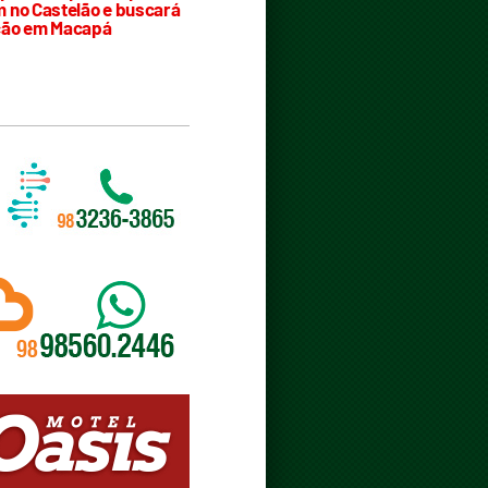
 no Castelão e buscará
ção em Macapá