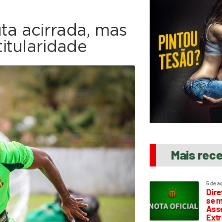
ta acirrada, mas
itularidade
Mais rec
5 de a
Dire
se m
Asse
Extr