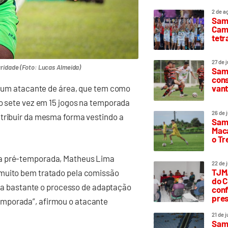
2 de a
Sam
Camp
tetr
27 de 
ridade (Foto: Lucas Almeida)
Samp
cons
vant
de um atacante de área, que tem como
so sete vez em 15 jogos na temporada
26 de 
ntribuir da mesma forma vestindo a
Samp
Maca
o T
da pré-temporada, Matheus Lima
22 de 
TJMA
 muito bem tratado pela comissão
do C
lita bastante o processo de adaptação
conf
pres
emporada”, afirmou o atacante
21 de 
Samp