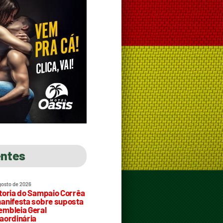
entes
gosto de 2026
toria do Sampaio Corrêa
anifesta sobre suposta
mbleia Geral
aordinária