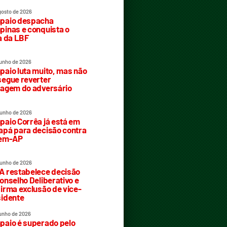
gosto de 2026
paio despacha
inas e conquista o
a da LBF
junho de 2026
aio luta muito, mas não
egue reverter
agem do adversário
junho de 2026
aio Corrêa já está em
pá para decisão contra
rem-AP
junho de 2026
 restabelece decisão
onselho Deliberativo e
irma exclusão de vice-
idente
junho de 2026
aio é superado pelo