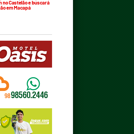
 no Castelão e buscará
ção em Macapá