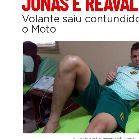
JONAS É REAVAL
Volante saiu contundid
o Moto
Jonas realiza tratamento intensivo para