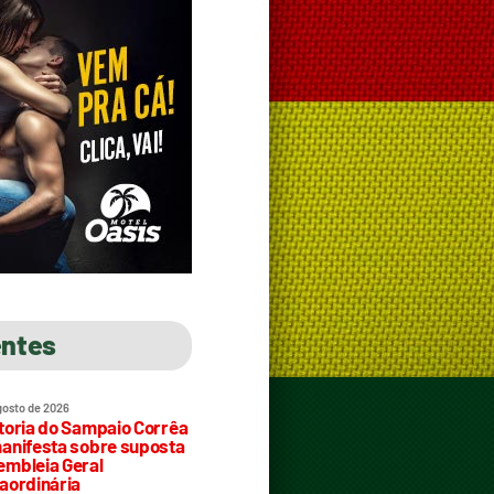
entes
gosto de 2026
toria do Sampaio Corrêa
anifesta sobre suposta
mbleia Geral
aordinária