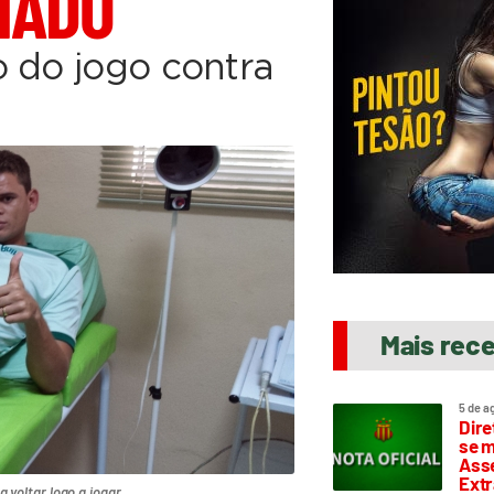
IADO
o do jogo contra
Mais rec
5 de a
Dire
se m
Asse
Extr
 voltar logo a jogar