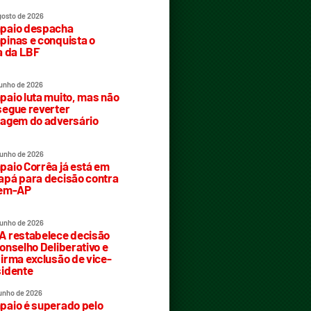
gosto de 2026
paio despacha
inas e conquista o
a da LBF
junho de 2026
aio luta muito, mas não
egue reverter
agem do adversário
junho de 2026
aio Corrêa já está em
pá para decisão contra
rem-AP
junho de 2026
 restabelece decisão
onselho Deliberativo e
irma exclusão de vice-
idente
junho de 2026
aio é superado pelo