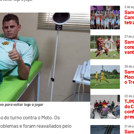
2 de a
Sam
Camp
tetr
27 de 
Samp
cons
vant
26 de 
Samp
Maca
o T
22 de 
TJMA
vo para voltar logo a jogar
do C
conf
pres
ão do turno contra o Moto. Os
roblemas e foram reavaliados pelo
21 de 
Samp