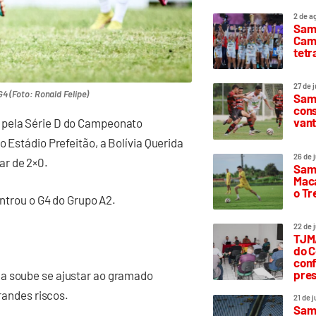
2 de a
Sam
Camp
tetr
27 de 
 (Foto: Ronald Felipe)
Samp
cons
vant
 pela Série D do Campeonato
o Estádio Prefeitão, a Bolívia Querida
26 de 
ar de 2×0.
Samp
Maca
o T
entrou o G4 do Grupo A2.
22 de 
TJMA
do C
conf
pres
na soube se ajustar ao gramado
grandes riscos.
21 de 
Samp