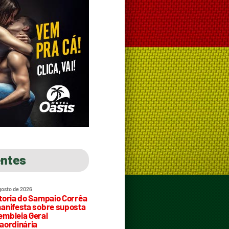
entes
gosto de 2026
toria do Sampaio Corrêa
anifesta sobre suposta
mbleia Geral
aordinária