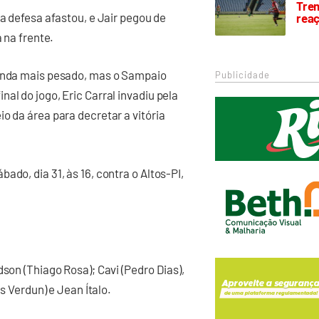
Trem
 a defesa afastou, e Jair pegou de
rea
 na frente.
ainda mais pesado, mas o Sampaio
Publicidade
al do jogo, Eric Carral invadiu pela
o da área para decretar a vitória
do, dia 31, às 16, contra o Altos-PI,
son (Thiago Rosa); Cavi (Pedro Dias),
as Verdun) e Jean Ítalo.