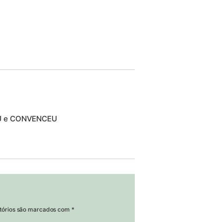
EU e CONVENCEU
tórios são marcados com
*