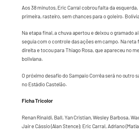
Aos 38 minutos, Eric Carral cobrou falta da esquerda,
primeira, rasteiro, sem chances para o goleiro. Bolívia
Na etapa final, a chuva apertou e deixou o gramado 
seguia com o controle das ações em campo. Na reta fin
direita e tocou para Thiago Rosa, que apareceu no mei
boliviana.
O próximo desafio do Sampaio Corrêa será no outro sába
no Estádio Castelão.
Ficha Tricolor
Renan Rinaldi, Ball, Yan Cristian, Wesley Barbosa, Wad
Jair e Cássio (Alan Stence); Eric Carral, Adriano (Mati