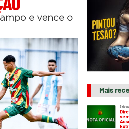
ÇÃO
campo e vence o
Mais rec
5 de a
Dire
se m
Asse
Extr