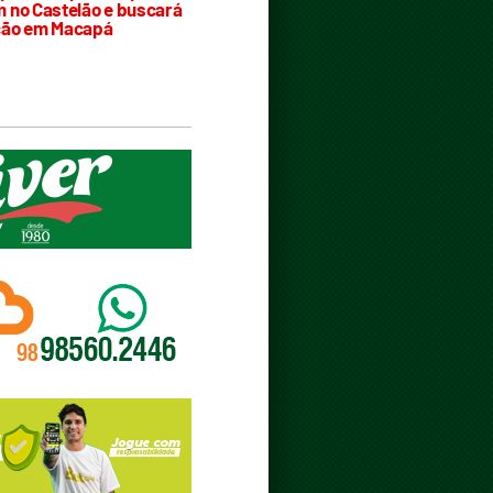
 no Castelão e buscará
ção em Macapá