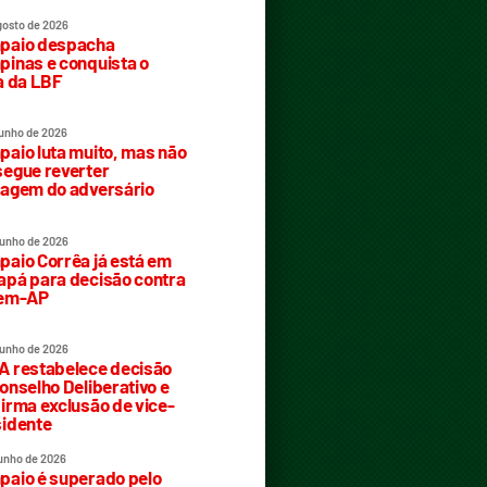
gosto de 2026
paio despacha
inas e conquista o
a da LBF
junho de 2026
aio luta muito, mas não
egue reverter
agem do adversário
junho de 2026
aio Corrêa já está em
pá para decisão contra
rem-AP
junho de 2026
 restabelece decisão
onselho Deliberativo e
irma exclusão de vice-
idente
junho de 2026
aio é superado pelo