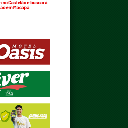
 no Castelão e buscará
ção em Macapá