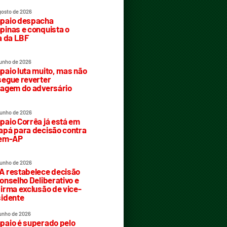
gosto de 2026
paio despacha
inas e conquista o
a da LBF
junho de 2026
aio luta muito, mas não
egue reverter
agem do adversário
junho de 2026
aio Corrêa já está em
pá para decisão contra
rem-AP
junho de 2026
 restabelece decisão
onselho Deliberativo e
irma exclusão de vice-
idente
junho de 2026
aio é superado pelo