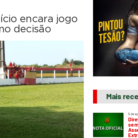
ício encara jogo
mo decisão
Mais rec
5 de a
Dire
se m
Asse
Extr