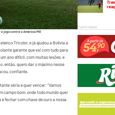
Trem
rea
Publicidade
a o jogo contra o América/MG
enco Tricolor, e já ajudou a Bolívia a
 volante garante que vai com tudo para
 um ano difícil, com muitas lesões, e
o, então, quero dar o máximo nesse
acou, confiante.
tante séria e quer vencer: “Vamos
m um campo bom, onde todo mundo quer
a e fechar com chave de ouro a nossa