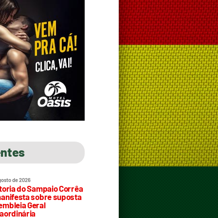
entes
gosto de 2026
toria do Sampaio Corrêa
anifesta sobre suposta
mbleia Geral
aordinária