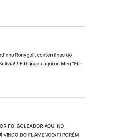
odinho Ronygol”, conterrâneo do
lívia!!! E tb jogou aquí no Meu “Fla-
OR FOI GOLEADOR AQUI NO
AUÍ VINDO DO FLAMENGO/PI PORÉM