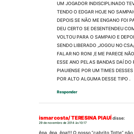
UM JOGADOR INDISCIPLINADO T
TENDO O EDGAR HOJE NO SAMPAI
DEPOIS SE NÃO ME ENGANO FOI 
DEU CERTO SE DESENTENDEU COM
VOLTOU PARA O SAMPAIO E DEPO
SENDO LIBERADO ,JOGOU NO CSA/
FALAR NO RONI ,E ME PARECE NÃ
ESSE ANO PELAS BANDAS DAÍ DO
PIAUIENSE POR UM TIMES DESSES
POR ALTO ALGUMA DESSE TIPO .
Responder
ismar costa/ TERESINA PIAUÍ
disse:
29 de novembro de 2014 às 10:17
êpa, êpa, êpa!!! O nosso “cabrito Totte” nã