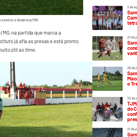
2 de a
Sam
Camp
go contra o América/MG
tetr
a/MG, na partida que marca a
27 de 
ituto já afia as presas e está pronto
Samp
cons
ito útil ao time.
vant
26 de 
Samp
Maca
o T
22 de 
TJMA
do C
conf
pres
21 de 
Samp