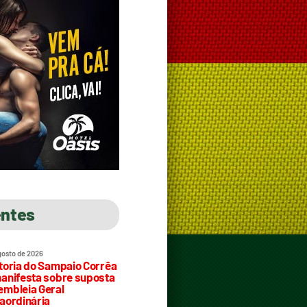
entes
gosto de 2026
toria do Sampaio Corrêa
anifesta sobre suposta
mbleia Geral
aordinária