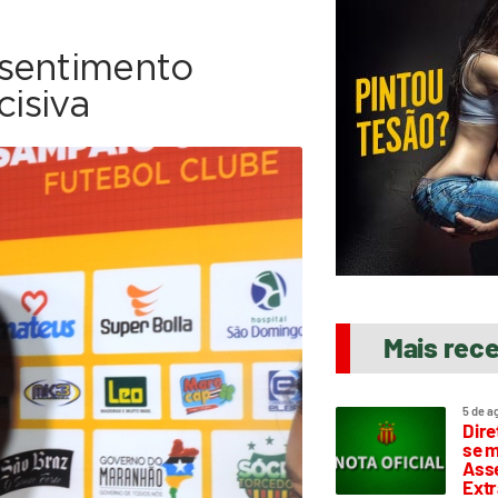
 sentimento
cisiva
Mais rec
5 de a
Dire
se m
Asse
Extr