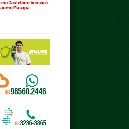
 no Castelão e buscará
ção em Macapá