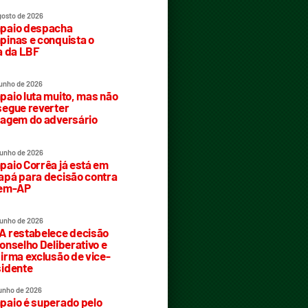
gosto de 2026
paio despacha
inas e conquista o
a da LBF
junho de 2026
aio luta muito, mas não
egue reverter
agem do adversário
junho de 2026
aio Corrêa já está em
pá para decisão contra
rem-AP
junho de 2026
 restabelece decisão
onselho Deliberativo e
irma exclusão de vice-
idente
junho de 2026
aio é superado pelo