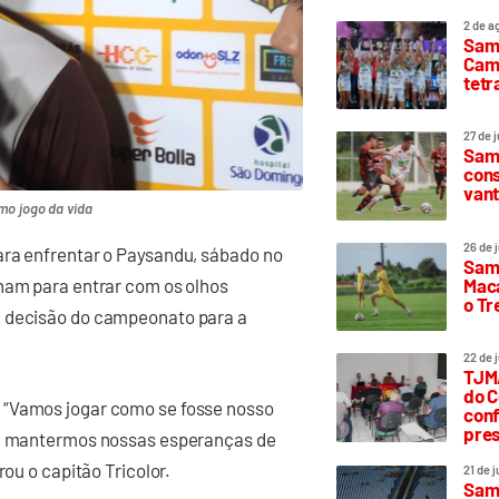
2 de a
Sam
Camp
tetr
27 de 
Samp
cons
vant
mo jogo da vida
26 de 
ara enfrentar o Paysandu, sábado no
Samp
Maca
nham para entrar com os olhos
o T
e decisão do campeonato para a
22 de 
TJMA
do C
 “Vamos jogar como se fosse nosso
conf
pres
ara mantermos nossas esperanças de
rou o capitão Tricolor.
21 de 
Samp