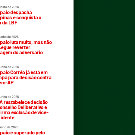
gosto de 2026
paio despacha
inas e conquista o
a da LBF
junho de 2026
aio luta muito, mas não
egue reverter
agem do adversário
junho de 2026
aio Corrêa já está em
pá para decisão contra
rem-AP
junho de 2026
 restabelece decisão
onselho Deliberativo e
irma exclusão de vice-
idente
junho de 2026
aio é superado pelo