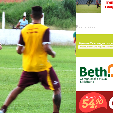
Trem
rea
Publicidade