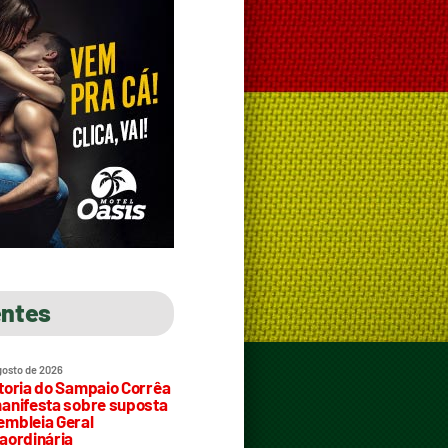
entes
gosto de 2026
toria do Sampaio Corrêa
anifesta sobre suposta
mbleia Geral
aordinária