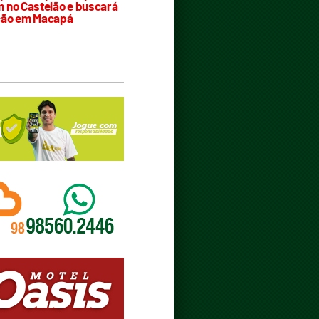
 no Castelão e buscará
ção em Macapá