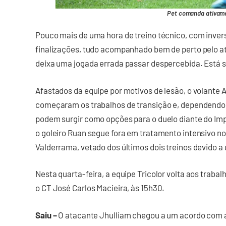
Pet comanda ativame
Pouco mais de uma hora de treino técnico, com inve
finalizações, tudo acompanhado bem de perto pelo a
deixa uma jogada errada passar despercebida. Está se
Afastados da equipe por motivos de lesão, o volante
começaram os trabalhos de transição e, dependendo
podem surgir como opções para o duelo diante do Im
o goleiro Ruan segue fora em tratamento intensivo n
Valderrama, vetado dos últimos dois treinos devido a
Nesta quarta-feira, a equipe Tricolor volta aos trab
o CT José Carlos Macieira, às 15h30.
Saiu –
O atacante Jhulliam chegou a um acordo com a d