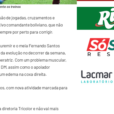
nte os treinos
rsão de jogadas, cruzamentos e
tivo comandante boliviano, que não
mpre por perto para corrigir.
 Auremir e o meia Fernando Santos
 da evolução no decorrer da semana,
peratriz. Com um problema muscular,
o DM, assim como o apoiador
 um edema na coxa direita.
alhos, com nova atividade marcada para
iretoria Tricolor e não vai mais