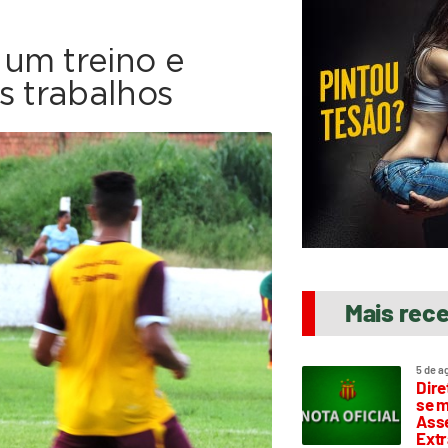
um treino e
s trabalhos
Mais rec
5 de a
Dire
se m
Asse
Extr