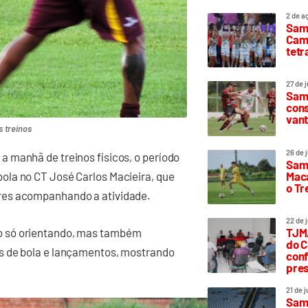
2 de a
Sam
Camp
tetr
27 de 
Samp
cons
vant
 treinos
26 de 
 manhã de treinos físicos, o período
Samp
Maca
ola no CT José Carlos Macieira, que
o T
res acompanhando a atividade.
22 de 
o só orientando, mas também
TJMA
do C
s de bola e lançamentos, mostrando
conf
pres
21 de 
Samp