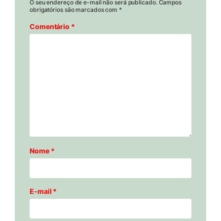
O seu endereço de e-mail não será publicado.
Campos
obrigatórios são marcados com
*
Comentário
*
Nome
*
E-mail
*