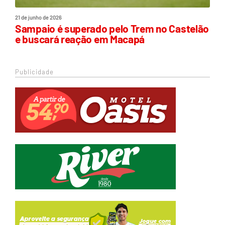
21 de junho de 2026
Sampaio é superado pelo Trem no Castelão
e buscará reação em Macapá
Publicidade