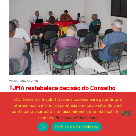
22 de junho de 2026
TJMA restabelece decisão do Conselho
Deliberativo e confirma exclusão de vice-
presidente
Olá, Universo Tricolor! Usamos cookies para garantir que
oferecemos a melhor experiência em nosso site. Se você
continuar a usar este site, assumiremos que está satisfeito
com ele.
Política de Privacidade
Ok
Política de Privacidade