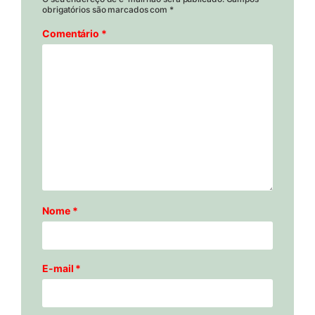
obrigatórios são marcados com
*
Comentário
*
Nome
*
E-mail
*