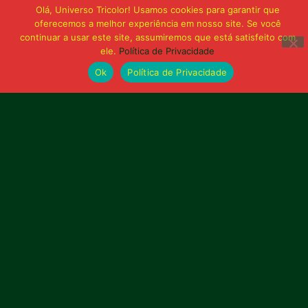
Sampaio é superado pelo Trem no Castelão
Olá, Universo Tricolor! Usamos cookies para garantir que
e buscará reação em Macapá
oferecemos a melhor experiência em nosso site. Se você
continuar a usar este site, assumiremos que está satisfeito com
ele.
Política de Privacidade
Publicidade
Ok
Política de Privacidade