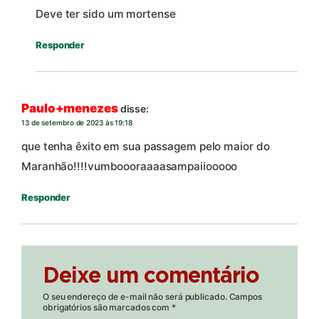
Deve ter sido um mortense
Responder
Paulo+menezes
disse:
13 de setembro de 2023 às 19:18
que tenha êxito em sua passagem pelo maior do
Maranhão!!!!vumboooraaaasampaiiooooo
Responder
Deixe um comentário
O seu endereço de e-mail não será publicado.
Campos
obrigatórios são marcados com
*