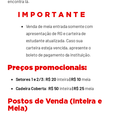
encontra lá.
I M P O R T A N T E
Venda de meia entrada somente com
apresentação de RG e carteira de
estudante atualizada. Caso sua
carteira esteja vencida, apresente o
boleto de pagamento da instituição.
Preços promocionais:
Setores 1 e 2/3
:
R$ 20
inteira
| R$ 10
meia
Cadeira Coberta
:
R$ 50
inteira
| R$ 25
meia
Postos de Venda (Inteira e
Meia)