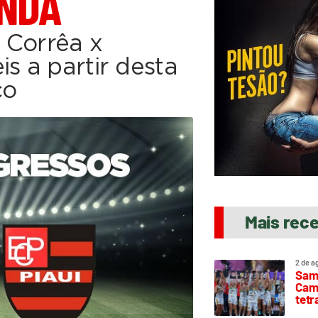
ENDA
 Corrêa x
s a partir desta
ço
Mais rec
2 de a
Sam
Camp
tetr