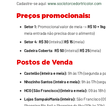
Cadastre-se aqui:
www.sociotorcedortricolor.com
Preços promocionais:
Setor 1:
Promocional valor de meia ->
R$ 10 + 1kg
meia entrada não precisa doar o alimento)
Setor 4
:
R$ 30
(inteira) |
R$ 15
(meia)
Cadeira Coberta
:
R$ 50
(inteira) |
R$ 25
(meia)
Postos de Venda
Castelão (inteira e meia):
9h às 17h (segunda a pa
Nhozinho Santos (inteira e meia):
9h às 17h (segu
HCG (São Francisco) (inteira e meia):
09 às 18h (
Lojas SampaioMania (inteira):
São Francisco (09 
Shopping Rio Anil e Shopping da Ilha (10h às 22h)