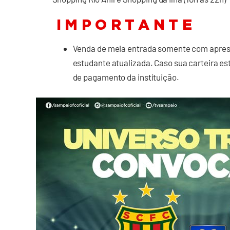
I M P O R T A N T E
Venda de meia entrada somente com aprese
estudante atualizada. Caso sua carteira es
de pagamento da instituição.