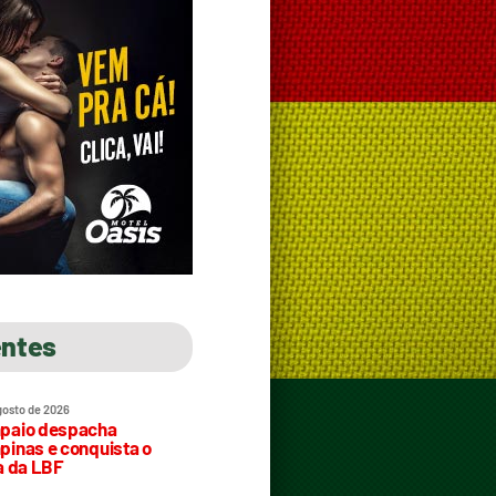
entes
gosto de 2026
paio despacha
inas e conquista o
a da LBF