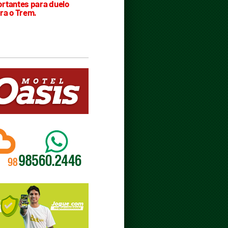
rtantes para duelo
ra o Trem.