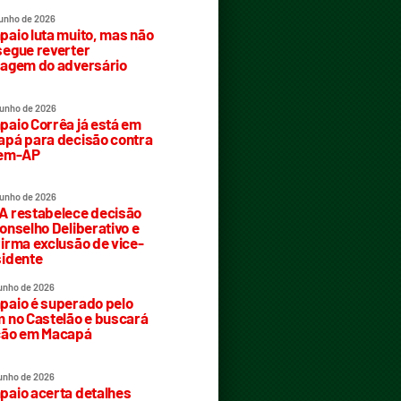
junho de 2026
aio luta muito, mas não
egue reverter
agem do adversário
junho de 2026
aio Corrêa já está em
pá para decisão contra
rem-AP
junho de 2026
 restabelece decisão
onselho Deliberativo e
irma exclusão de vice-
idente
junho de 2026
aio é superado pelo
 no Castelão e buscará
ção em Macapá
junho de 2026
aio acerta detalhes