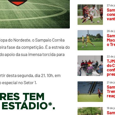
27 de 
Samp
cons
vant
26 de 
Samp
Maca
Copa do Nordeste, o Sampaio Corrêa
o T
ira fase da competição. É a estreia do
 do apoio da sua imensa torcida para
22 de 
TJMA
do C
conf
pres
rtir desta segunda, dia 21, 10h, em
especial no Setor 1.
21 de 
Samp
Trem
RES TEM
rea
 ESTÁDIO*.
19 de 
Samp