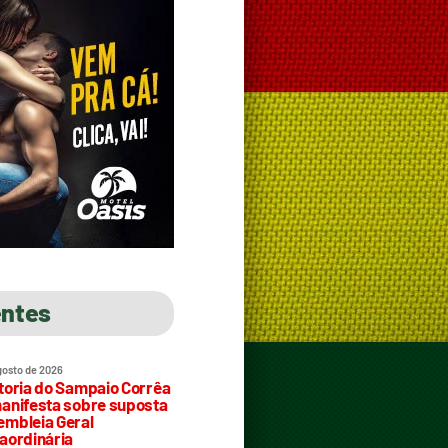
entes
gosto de 2026
toria do Sampaio Corrêa
anifesta sobre suposta
mbleia Geral
aordinária