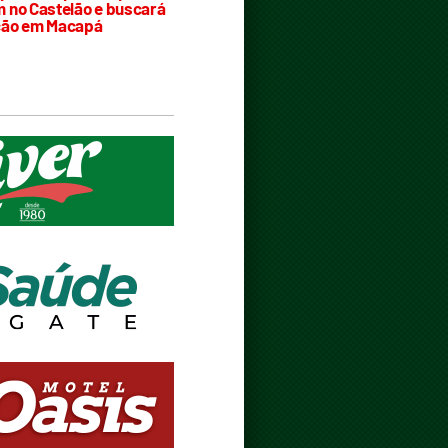
 no Castelão e buscará
ção em Macapá