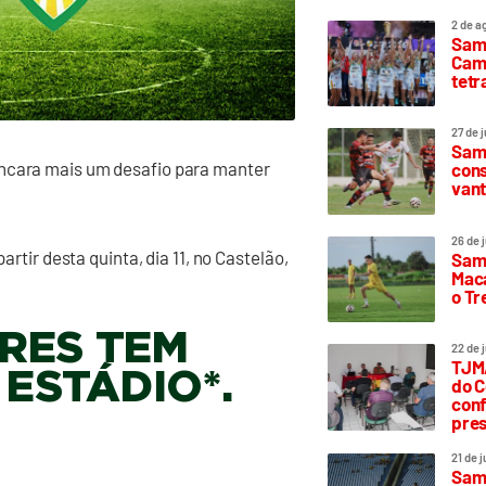
2 de a
Sam
Camp
tetr
27 de 
Samp
encara mais um desafio para manter
cons
vant
26 de 
artir desta quinta, dia 11, no Castelão,
Samp
Maca
o T
RES TEM
22 de 
TJMA
 ESTÁDIO*.
do C
conf
pres
21 de 
Samp