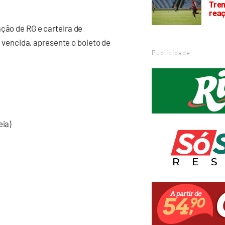
Trem
rea
ão de RG e carteira de
 vencida, apresente o boleto de
Publicidade
ia)