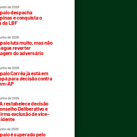
gosto de 2026
paio despacha
inas e conquista o
a da LBF
junho de 2026
aio luta muito, mas não
egue reverter
agem do adversário
junho de 2026
aio Corrêa já está em
pá para decisão contra
rem-AP
junho de 2026
 restabelece decisão
onselho Deliberativo e
irma exclusão de vice-
idente
junho de 2026
aio é superado pelo