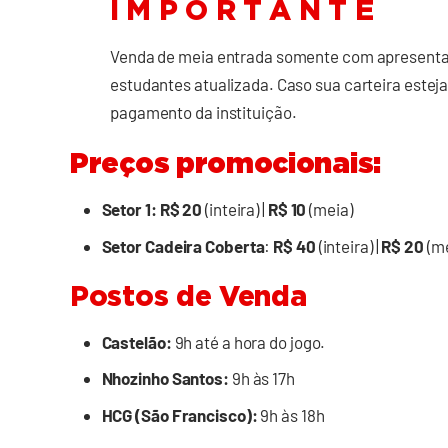
I M P O R T A N T E
Venda de meia entrada somente com apresentaç
estudantes atualizada. Caso sua carteira esteja
pagamento da instituição.
Preços promocionais:
Setor 1:
R$ 20
(inteira) |
R$ 10
(meia)
Setor Cadeira Coberta
:
R$ 40
(inteira) |
R$ 20
(me
Postos de Venda
Castelão:
9h até a hora do jogo.
Nhozinho Santos:
9h às 17h
HCG (São Francisco):
9h às 18h