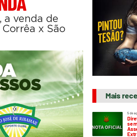
ENDA
, a venda de
 Corrêa x São
Mais rec
5 de a
Dire
se m
Asse
Extr