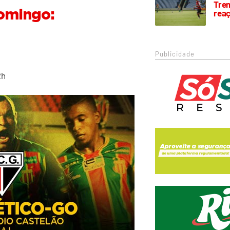
Trem
rea
omingo:
Publicidade
2h