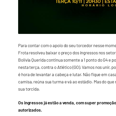
Para contar com o apoio do seu torcedor nesse momen
Frota resolveu baixar o preço dos ingressos nos setore
Bolívia Querida continua somente a 1 ponto do G4 e p
nesta terça, contra o Atlético (GO). Vamos nos unir, p
é hora de levantar a cabeça e lutar. Não fique em casa
camisa, reúna sua turma e vá ao estádio. Mas do que
sua torcida.
Os ingressos já estão a venda, com super promoção
autorizados.