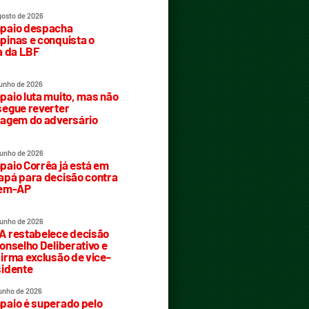
gosto de 2026
paio despacha
inas e conquista o
a da LBF
junho de 2026
aio luta muito, mas não
egue reverter
agem do adversário
junho de 2026
aio Corrêa já está em
pá para decisão contra
rem-AP
junho de 2026
 restabelece decisão
onselho Deliberativo e
irma exclusão de vice-
idente
junho de 2026
aio é superado pelo