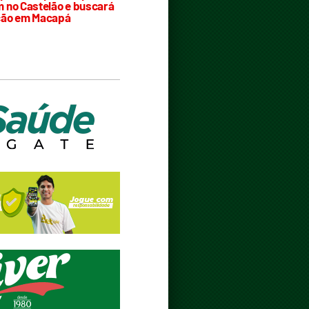
 no Castelão e buscará
ção em Macapá