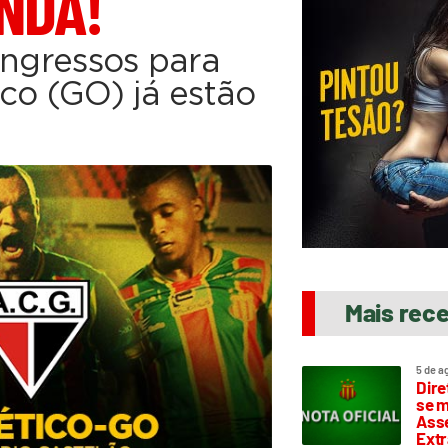
NDA!
ingressos para
co (GO) já estão
Mais rec
5 de a
Dire
se m
Asse
Extr