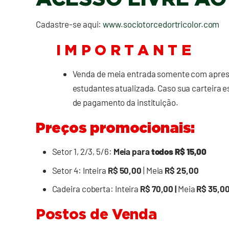
Cadastre-se aqui:
www.sociotorcedortricolor.com
I M P O R T A N T E
Venda de meia entrada somente com aprese
estudantes atualizada. Caso sua carteira e
de pagamento da instituição.
Preços promocionais:
Setor 1, 2/3, 5/6:
Meia para
todos R$ 15,00
Setor 4: Inteira
R$ 50,00
| Meia
R$ 25,00
Cadeira coberta: Inteira
R$ 70,00 |
Meia
R$ 35,0
Postos de Venda