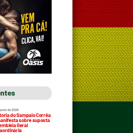
entes
gosto de 2026
toria do Sampaio Corrêa
anifesta sobre suposta
mbleia Geral
aordinária