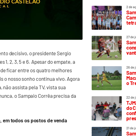
2 de a
Sam
Camp
tetr
27 de 
Samp
cons
vant
to decisivo, o presidente Sergio
s 1, 2, 3, 5 e 6. Apesar do empate, a
26 de 
ode ficar entre os quatro melhores
Samp
Maca
ois o nosso sonho continua vivo. Agora
o T
, não assista pela TV, vista sua
 nunca, o Sampaio Corrêa precisa da
22 de 
TJMA
do C
conf
pres
, em todos os postos de venda
21 de 
Samp