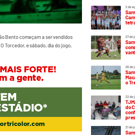
2 de a
Sam
Camp
tetr
 São Bento começam a ser vendidos
27 de 
Samp
O Torcedor, e sábado, dia do jogo,
cons
vant
26 de 
MAIS FORTE!
Samp
Maca
om a gente.
o T
TEM
22 de 
TJMA
ESTÁDIO*
do C
conf
pres
ortricolor.com
21 de 
Samp