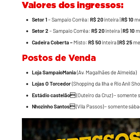
Valores dos ingressos:
Setor 1
– Sampaio Corrêa:
R$ 20
inteira |
R$ 10
me
Setor 2
– Sampaio Corrêa:
R$ 20
inteira |
R$ 10
m
Cadeira Coberta –
Misto:
R$ 50
inteira
| R$ 25
me
Postos de Venda
Loja SampaioMania
(Av. Magalhães de Almeida)
Lojas O Torcedor
(Shopping da Ilha e Rio Anil Sh
Estádio castelão
(Outeiro da Cruz) – somente
Nhozinho Santos
(Vila Passos) – somente sáb