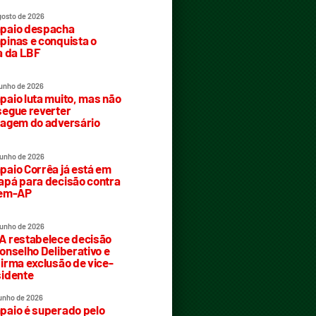
gosto de 2026
paio despacha
inas e conquista o
a da LBF
junho de 2026
aio luta muito, mas não
egue reverter
agem do adversário
junho de 2026
aio Corrêa já está em
pá para decisão contra
rem-AP
junho de 2026
 restabelece decisão
onselho Deliberativo e
irma exclusão de vice-
idente
junho de 2026
aio é superado pelo