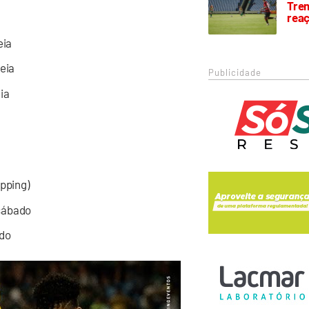
Trem
rea
ia
eia
Publicidade
ia
opping)
 sábado
ado