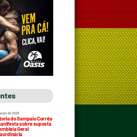
entes
gosto de 2026
toria do Sampaio Corrêa
anifesta sobre suposta
mbleia Geral
aordinária