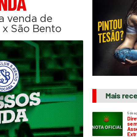
ENDA
 a venda de
 x São Bento
Mais rec
5 de a
Dire
se m
Asse
Extr