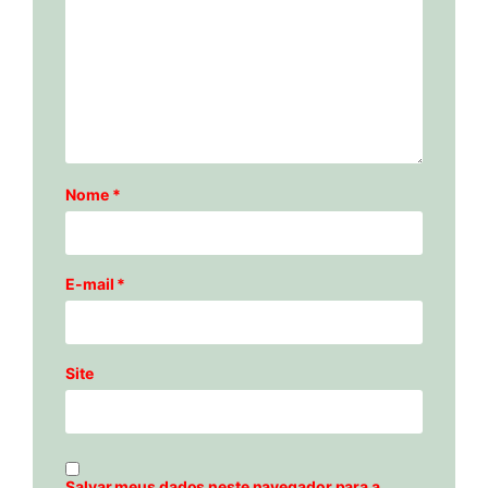
Nome
*
E-mail
*
Site
Salvar meus dados neste navegador para a