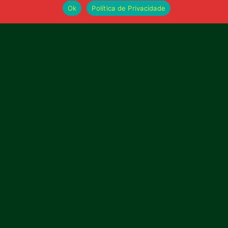
Ok
Política de Privacidade
Bolívia querida de maior
torcida do Maranhão
Av. General Arthur Carvalho,
Turu Velho – São Luís-MA – CEP: 65066-320
Email: marketing@sampaiocorreafc.com.br
© 2021 • Sampaio Corrêa Futebol Clube