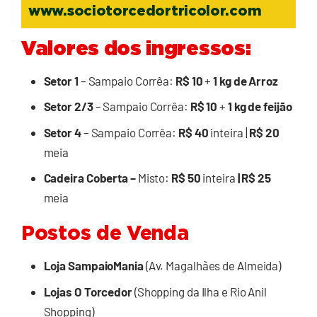
www.sociotorcedortricolor.com
Valores dos ingressos:
Setor 1
– Sampaio Corrêa:
R$ 10
+
1 kg de Arroz
Setor 2/3
– Sampaio Corrêa:
R$ 10
+
1 kg de feijão
Setor 4
– Sampaio Corrêa:
R$ 40
inteira |
R$ 20
meia
Cadeira Coberta –
Misto:
R$ 50
inteira
| R$ 25
meia
Postos de Venda
Loja SampaioMania
(Av. Magalhães de Almeida)
Lojas O Torcedor
(Shopping da Ilha e Rio Anil
Shopping)