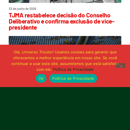
22 de junho de 2026
TJMA restabelece decisão do Conselho
Deliberativo e confirma exclusão de vice-
presidente
Olá, Universo Tricolor! Usamos cookies para garantir que
oferecemos a melhor experiência em nosso site. Se você
continuar a usar este site, assumiremos que está satisfeito
com ele.
Política de Privacidade
Ok
Política de Privacidade
21 de junho de 2026
Sampaio é superado pelo Trem no Castelão