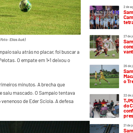
2 de a
Sam
Camp
tetr
27 de 
Foto: Elias Auê)
Samp
cons
vant
io saiu atrás no placar, foi buscar a
 Pelotas. O empate em 1×1 deixou o
26 de 
Samp
Maca
o T
rimeiros minutos. A brecha que
ute saiu mascado. O Sampaio tentava
22 de 
TJMA
venenoso de Eder Sciola. A defesa
do C
conf
pres
21 de 
Samp