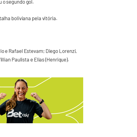
u o segundo gol.
alha boliviana pela vitória.
io e Rafael Estevam; Diego Lorenzi,
llian Paulista e Elias (Henrique).