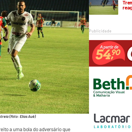
Trem
rea
Publicidade
treia (Foto: Elias Auê)
eito a uma bola do adversário que