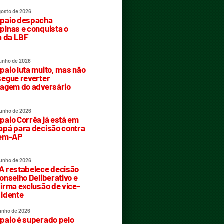
gosto de 2026
paio despacha
inas e conquista o
a da LBF
junho de 2026
aio luta muito, mas não
egue reverter
agem do adversário
junho de 2026
aio Corrêa já está em
pá para decisão contra
rem-AP
junho de 2026
 restabelece decisão
onselho Deliberativo e
irma exclusão de vice-
idente
junho de 2026
aio é superado pelo