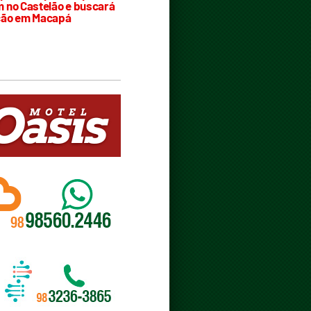
 no Castelão e buscará
ção em Macapá