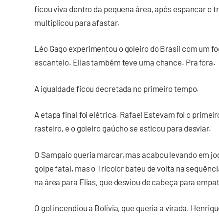
ficou viva dentro da pequena área, após espancar o t
multiplicou para afastar.
Léo Gago experimentou o goleiro do Brasil com um fo
escanteio. Elias também teve uma chance. Pra fora.
A igualdade ficou decretada no primeiro tempo.
A etapa final foi elétrica. Rafael Estevam foi o primeir
rasteiro, e o goleiro gaúcho se esticou para desviar.
O Sampaio queria marcar, mas acabou levando em jog
golpe fatal, mas o Tricolor bateu de volta na sequênci
na área para Elias, que desviou de cabeça para empat
O gol incendiou a Bolívia, que queria a virada. Henriq