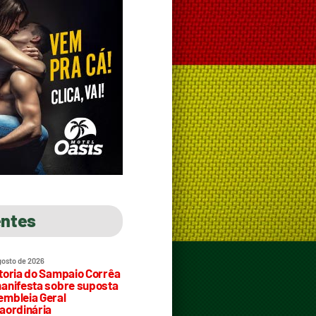
entes
gosto de 2026
toria do Sampaio Corrêa
anifesta sobre suposta
mbleia Geral
aordinária