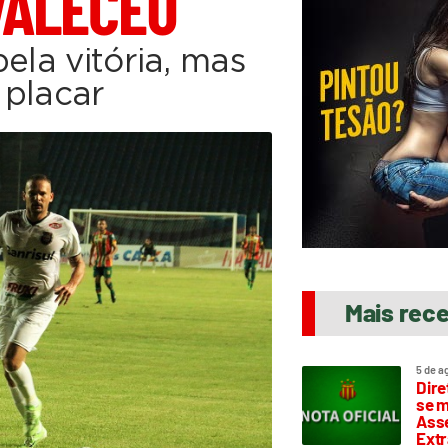
VALECEU
ela vitória, mas
 placar
Mais rec
5 de a
Dire
se m
Asse
Extr