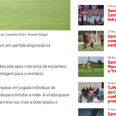
2 de a
Sam
Camp
tetr
27 de 
no Castelão (Foto: Ronald Felipe)
Samp
cons
vant
ni, em partida disputada na
26 de 
Samp
 cabeçada após cobrança de escanteio.
Maca
o T
ntagem para o vestiário.
22 de 
mpatar em jogada individual de
TJMA
do C
da para estufar a rede. A virada quase
conf
pres
da meia-lua, mas a bola raspou o
21 de 
Samp