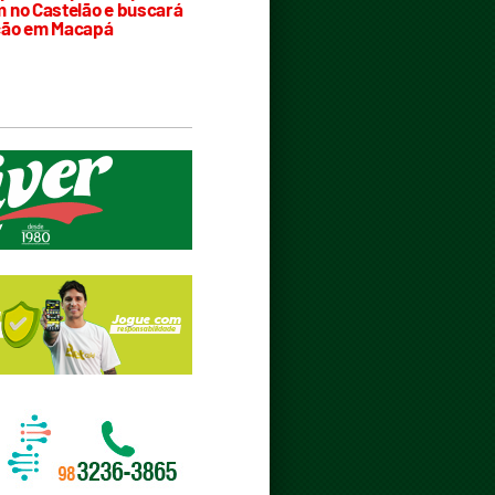
 no Castelão e buscará
ção em Macapá