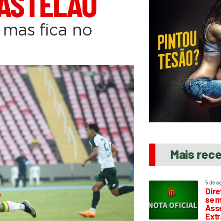
CASTELÃO
 mas fica no
Mais rec
5 de a
Dire
se m
Asse
Extr