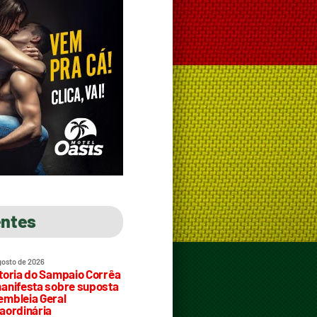
entes
gosto de 2026
toria do Sampaio Corrêa
anifesta sobre suposta
mbleia Geral
aordinária