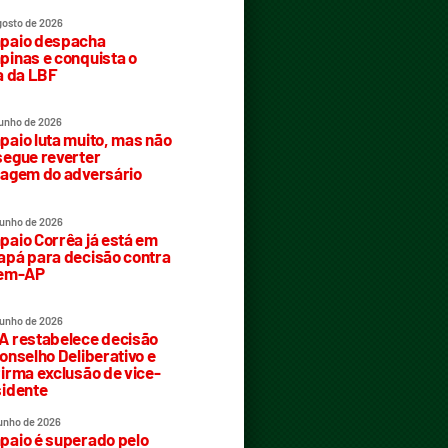
gosto de 2026
paio despacha
inas e conquista o
a da LBF
junho de 2026
aio luta muito, mas não
egue reverter
agem do adversário
junho de 2026
aio Corrêa já está em
pá para decisão contra
rem-AP
junho de 2026
 restabelece decisão
onselho Deliberativo e
irma exclusão de vice-
idente
junho de 2026
aio é superado pelo