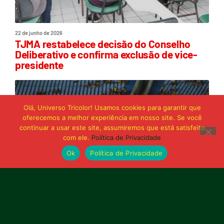
22 de junho de 2026
TJMA restabelece decisão do Conselho
Deliberativo e confirma exclusão de vice-
presidente
Olá, Universo Tricolor! Usamos cookies para garantir que
oferecemos a melhor experiência em nosso site. Se você
continuar a usar este site, assumiremos que está satisfeito
com ele.
Política de Privacidade
Ok
Política de Privacidade