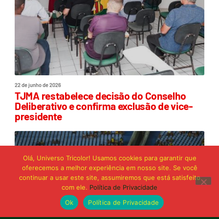
22 de junho de 2026
TJMA restabelece decisão do Conselho
Deliberativo e confirma exclusão de vice-
presidente
Olá, Universo Tricolor! Usamos cookies para garantir que
oferecemos a melhor experiência em nosso site. Se você
continuar a usar este site, assumiremos que está satisfeito
com ele.
Política de Privacidade
Ok
Política de Privacidade