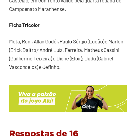
Castelão, em confronto válido pela quarta rodada do
Campoenato Maranhense.
Ficha Tricolor
Mota, Roni, Allan Godói, Paulo Sérgio (Lucão) e Marlon
(Erick Daltro); André Luíz, Ferreira, Matheus Cassini
(Guilherme Teixeira) e Dione (Eloir); Dudu (Gabriel
Vasconcelos) e Jefinho.
Respostas de 16