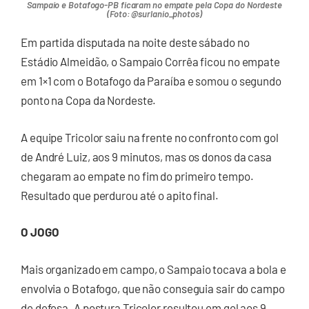
Sampaio e Botafogo-PB ficaram no empate pela Copa do Nordeste
(Foto: @surlanio_photos)
Em partida disputada na noite deste sábado no
Estádio Almeidão, o Sampaio Corrêa ficou no empate
em 1×1 com o Botafogo da Paraíba e somou o segundo
ponto na Copa da Nordeste.
A equipe Tricolor saiu na frente no confronto com gol
de André Luiz, aos 9 minutos, mas os donos da casa
chegaram ao empate no fim do primeiro tempo.
Resultado que perdurou até o apito final.
O JOGO
Mais organizado em campo, o Sampaio tocava a bola e
envolvia o Botafogo, que não conseguia sair do campo
de defesa. A postura Tricolor resultou em gol aos 9