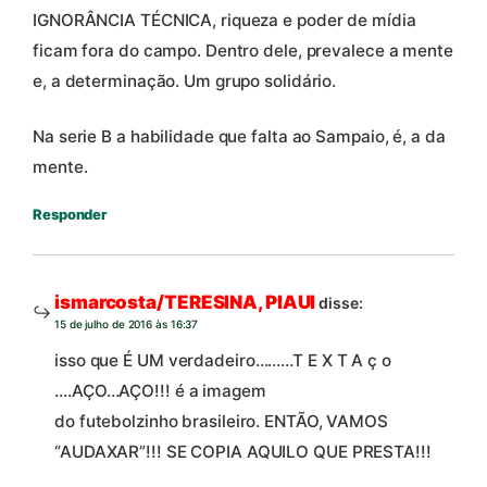
IGNORÂNCIA TÉCNICA, riqueza e poder de mídia
ficam fora do campo. Dentro dele, prevalece a mente
e, a determinação. Um grupo solidário.
Na serie B a habilidade que falta ao Sampaio, é, a da
mente.
Responder
ismarcosta/TERESINA, PIAUI
disse:
15 de julho de 2016 às 16:37
isso que É UM verdadeiro………T E X T A ç o
….AÇO…AÇO!!! é a imagem
do futebolzinho brasileiro. ENTÃO, VAMOS
“AUDAXAR”!!! SE COPIA AQUILO QUE PRESTA!!!