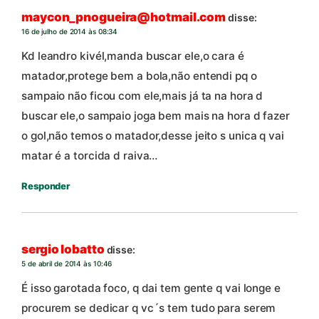
maycon_pnogueira@hotmail.com
disse:
16 de julho de 2014 às 08:34
Kd leandro kivél,manda buscar ele,o cara é
matador,protege bem a bola,não entendi pq o
sampaio não ficou com ele,mais já ta na hora d
buscar ele,o sampaio joga bem mais na hora d fazer
o gol,não temos o matador,desse jeito s unica q vai
matar é a torcida d raiva…
Responder
sergio lobatto
disse:
5 de abril de 2014 às 10:46
É isso garotada foco, q dai tem gente q vai longe e
procurem se dedicar q vc´s tem tudo para serem