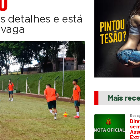
O
s detalhes e está
 vaga
Mais rec
5 de a
Dire
se m
Asse
Extr