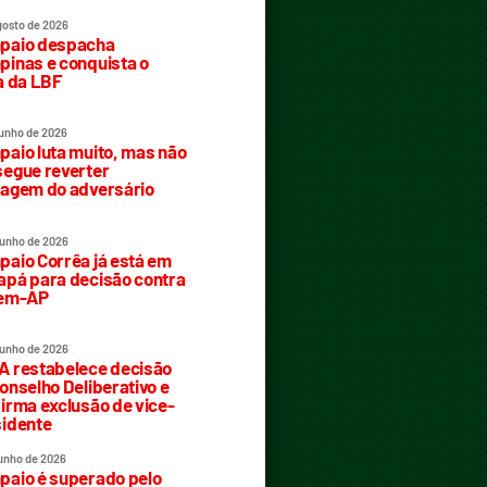
gosto de 2026
paio despacha
inas e conquista o
a da LBF
junho de 2026
aio luta muito, mas não
egue reverter
agem do adversário
junho de 2026
aio Corrêa já está em
pá para decisão contra
rem-AP
junho de 2026
 restabelece decisão
onselho Deliberativo e
irma exclusão de vice-
idente
junho de 2026
aio é superado pelo