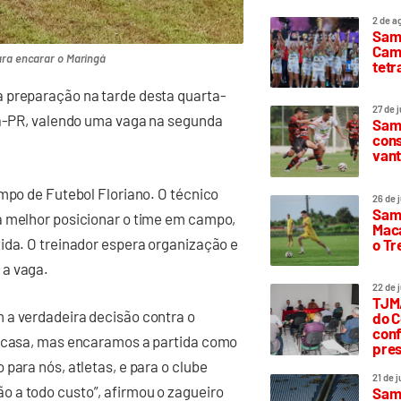
2 de a
Sam
Camp
ara encarar o Maringá
tetr
a preparação na tarde desta quarta-
27 de 
ngá-PR, valendo uma vaga na segunda
Samp
cons
vant
ampo de Futebol Floriano. O técnico
26 de 
Samp
a melhor posicionar o time em campo,
Maca
ida. O treinador espera organização e
o T
 a vaga.
22 de 
TJMA
 a verdadeira decisão contra o
do C
conf
e casa, mas encaramos a partida como
pres
para nós, atletas, e para o clube
21 de 
 a todo custo”, afirmou o zagueiro
Samp