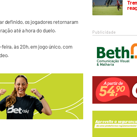
Trem
rea
ar definido, os jogadores retornaram
ração até a hora do duelo.
Publicidade
feira, às 20h, em jogo único, com
ídeo.