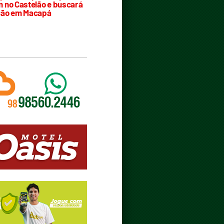
 no Castelão e buscará
ção em Macapá