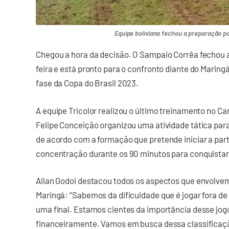
Equipe boliviana fechou a preparação p
Chegou a hora da decisão. O Sampaio Corrêa fechou 
feira e está pronto para o confronto diante do Mari
fase da Copa do Brasil 2023.
A equipe Tricolor realizou o último treinamento no C
Felipe Conceição organizou uma atividade tática par
de acordo com a formação que pretende iniciar a part
concentração durante os 90 minutos para conquistar
Allan Godoi destacou todos os aspectos que envolvem
Maringá: “Sabemos da dificuldade que é jogar fora d
uma final. Estamos cientes da importância desse jogo 
financeiramente. Vamos em busca dessa classificação