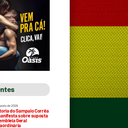
entes
gosto de 2026
toria do Sampaio Corrêa
anifesta sobre suposta
mbleia Geral
aordinária