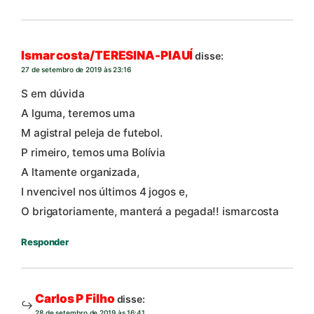
Ismar costa/TERESINA-PIAUÍ
disse:
27 de setembro de 2019 às 23:16
S em dúvida
A lguma, teremos uma
M agistral peleja de futebol.
P rimeiro, temos uma Bolívia
A ltamente organizada,
I nvencivel nos últimos 4 jogos e,
O brigatoriamente, manterá a pegada!! ismarcosta
Responder
Carlos P Filho
disse:
28 de setembro de 2019 às 16:41