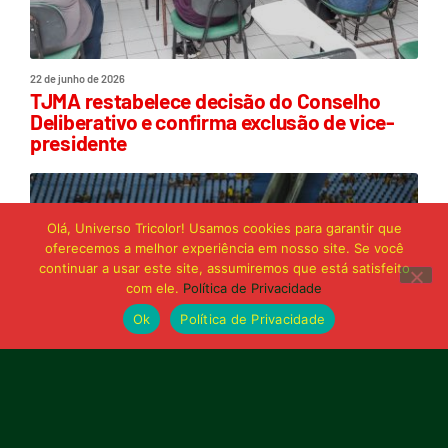
22 de junho de 2026
TJMA restabelece decisão do Conselho
Deliberativo e confirma exclusão de vice-
presidente
Olá, Universo Tricolor! Usamos cookies para garantir que
oferecemos a melhor experiência em nosso site. Se você
continuar a usar este site, assumiremos que está satisfeito
com ele.
Política de Privacidade
Ok
Política de Privacidade