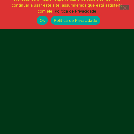
continuar a usar este site, assumiremos que está satisfeito
com ele.
Política de Privacidade
Ok
Política de Privacidade
21 de junho de 2026
Sampaio é superado pelo Trem no Castelão
e buscará reação em Macapá
Publicidade