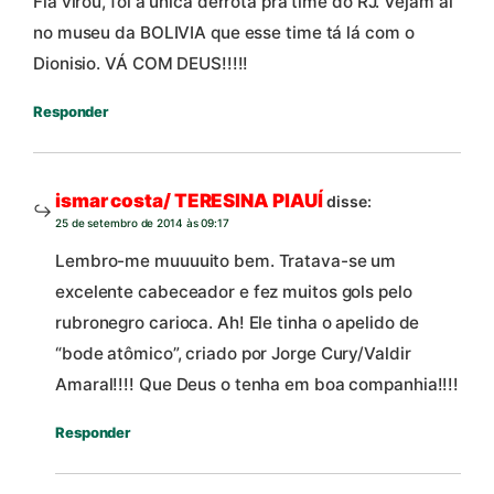
Fla virou, foi a única derrota prá time do RJ. Vejam aí
no museu da BOLIVIA que esse time tá lá com o
Dionisio. VÁ COM DEUS!!!!!
Responder
ismar costa/ TERESINA PIAUÍ
disse:
25 de setembro de 2014 às 09:17
Lembro-me muuuuito bem. Tratava-se um
excelente cabeceador e fez muitos gols pelo
rubronegro carioca. Ah! Ele tinha o apelido de
“bode atômico”, criado por Jorge Cury/Valdir
Amaral!!!! Que Deus o tenha em boa companhia!!!!
Responder