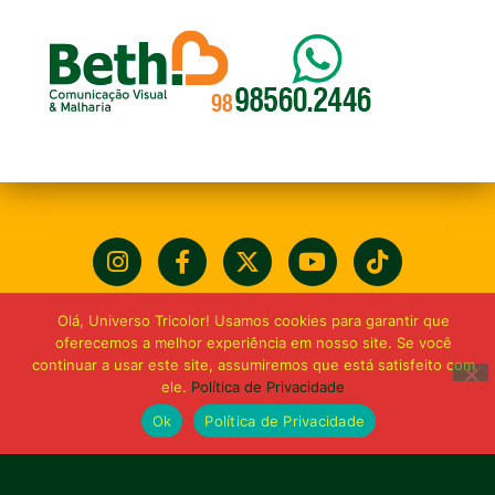
Olá, Universo Tricolor! Usamos cookies para garantir que
oferecemos a melhor experiência em nosso site. Se você
continuar a usar este site, assumiremos que está satisfeito com
ele.
Política de Privacidade
Ok
Política de Privacidade