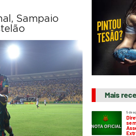
nal, Sampaio
telão
Mais rec
5 de a
Dire
se m
Asse
Extr