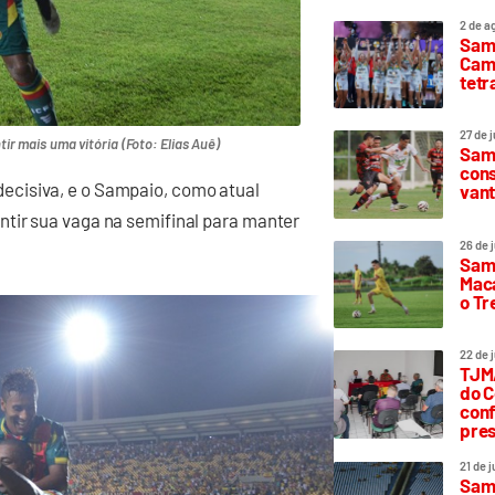
2 de a
Sam
Camp
tetr
27 de 
r mais uma vitória (Foto: Elias Auê)
Samp
cons
ecisiva, e o Sampaio, como atual
vant
tir sua vaga na semifinal para manter
26 de 
Samp
Maca
o T
22 de 
TJMA
do C
conf
pres
21 de 
Samp