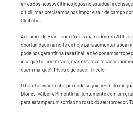
erros dos nossos últimos jogos no estadual e consegu
difícil, mas precisamos nos impor e sair de campo co
Cleitinho.
Artilheiro do Brasil com 14 gols marcados em 2015, o
oportunidade na noite de hoje para aumentar a sua m
pode nos garantir na fase final, e não podemos tropeça
isso que fui contratado, mas estamos focados, primei
quem marque”, frisou o goleador Tricolor.
O bom boliviano sabe pra onde seguir neste doming
Diones, Válber e Pimentinha, juntamente com um gru
para estampar um sorriso no rosto do seu torcedor. T