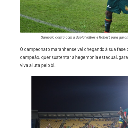
Sampaio conta com a dupla Válber e Robert para garanti
O campeonato maranhense vai chegando à sua fase d
campeão, quer sustentar a hegemonia estadual, garan
viva a luta pelo bi.