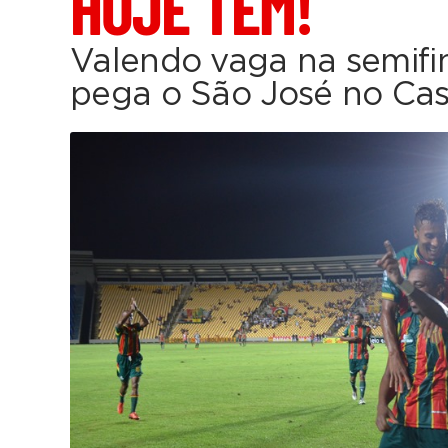
HOJE TEM!
Valendo vaga na semifi
pega o São José no Cas