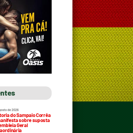
entes
gosto de 2026
toria do Sampaio Corrêa
anifesta sobre suposta
mbleia Geral
aordinária