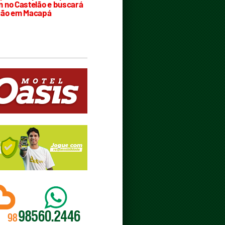
 no Castelão e buscará
ção em Macapá