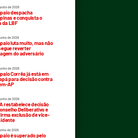
gosto de 2026
paio despacha
inas e conquista o
a da LBF
junho de 2026
aio luta muito, mas não
egue reverter
agem do adversário
junho de 2026
aio Corrêa já está em
pá para decisão contra
rem-AP
junho de 2026
 restabelece decisão
onselho Deliberativo e
irma exclusão de vice-
idente
junho de 2026
aio é superado pelo