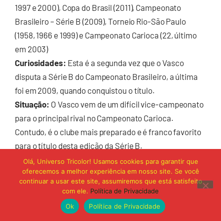
1997 e 2000), Copa do Brasil (2011), Campeonato
Brasileiro – Série B (2009), Torneio Rio-São Paulo
(1958, 1966 e 1999) e Campeonato Carioca (22, último
em 2003)
Curiosidades:
Esta é a segunda vez que o Vasco
disputa a Série B do Campeonato Brasileiro, a última
foi em 2009, quando conquistou o título.
Situação:
O Vasco vem de um difícil vice-campeonato
para o principal rival no Campeonato Carioca.
Contudo, é o clube mais preparado e é franco favorito
para o título desta edição da Série B.
Olá, Universo Tricolor! Usamos cookies para garantir que
oferecemos a melhor experiência em nosso site. Se você
continuar a usar este site, assumiremos que está satisfeito
com ele.
Política de Privacidade
Ok
Política de Privacidade