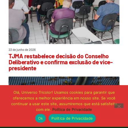
22 de junho de 2026
TJMA restabelece decisão do Conselho
Deliberativo e confirma exclusão de vice-
presidente
Olá, Universo Tricolor! Usamos cookies para garantir que
oferecemos a melhor experiência em nosso site. Se você
continuar a usar este site, assumiremos que está satisfeito
com ele.
Política de Privacidade
Ok
Política de Privacidade