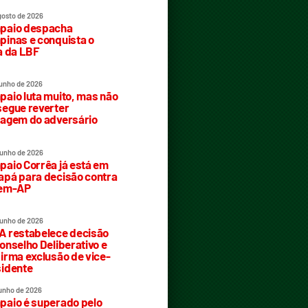
gosto de 2026
paio despacha
inas e conquista o
a da LBF
junho de 2026
aio luta muito, mas não
egue reverter
agem do adversário
junho de 2026
aio Corrêa já está em
pá para decisão contra
rem-AP
junho de 2026
 restabelece decisão
onselho Deliberativo e
irma exclusão de vice-
idente
junho de 2026
aio é superado pelo