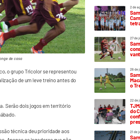
2 de a
Sam
Camp
tetr
27 de 
Samp
cons
vant
longe de casa
26 de 
o, o grupo Tricolor se representou
Samp
Maca
alização de um leve treino antes do
o T
22 de 
 Serão dois jogos em território
TJMA
do C
 sábado.
conf
pres
são técnica deu prioridade aos
21 de 
Samp
as. Apenas os jogadores que não