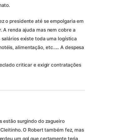
nato.
ez o presidente até se empolgaria em
or. A renda ajuda mas nem cobre a
 salários existe toda uma logística
otéis, alimentação, etc….. A despesa
clado criticar e exigir contratações
ls estão surgindo do zagueiro
o Cleitinho. O Robert também fez, mas
perdeu um gol que certamente teria