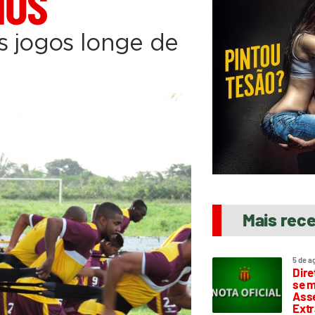
IOS
s jogos longe de
Mais rec
5 de a
Dire
se m
Asse
Extr