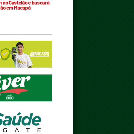
 no Castelão e buscará
ção em Macapá