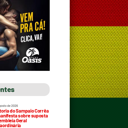
entes
gosto de 2026
toria do Sampaio Corrêa
anifesta sobre suposta
mbleia Geral
aordinária