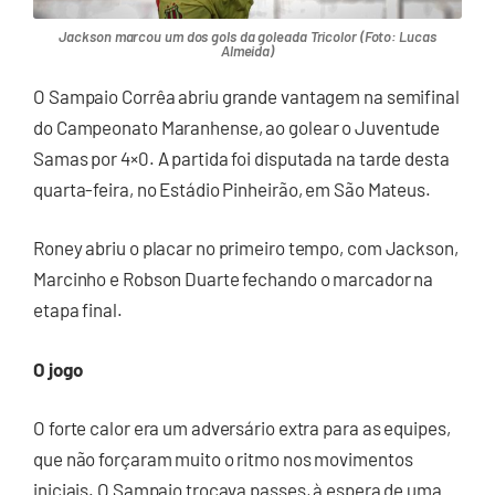
Jackson marcou um dos gols da goleada Tricolor (Foto: Lucas
Almeida)
O Sampaio Corrêa abriu grande vantagem na semifinal
do Campeonato Maranhense, ao golear o Juventude
Samas por 4×0. A partida foi disputada na tarde desta
quarta-feira, no Estádio Pinheirão, em São Mateus.
Roney abriu o placar no primeiro tempo, com Jackson,
Marcinho e Robson Duarte fechando o marcador na
etapa final.
O jogo
O forte calor era um adversário extra para as equipes,
que não forçaram muito o ritmo nos movimentos
iniciais. O Sampaio trocava passes, à espera de uma