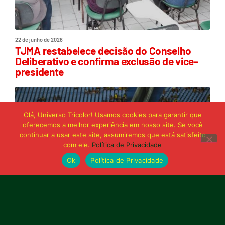
22 de junho de 2026
TJMA restabelece decisão do Conselho
Deliberativo e confirma exclusão de vice-
presidente
Olá, Universo Tricolor! Usamos cookies para garantir que
oferecemos a melhor experiência em nosso site. Se você
continuar a usar este site, assumiremos que está satisfeito
com ele.
Política de Privacidade
Ok
Política de Privacidade