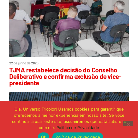
22 de junho de 2026
TJMA restabelece decisão do Conselho
Deliberativo e confirma exclusão de vice-
presidente
Olá, Universo Tricolor! Usamos cookies para garantir que
oferecemos a melhor experiência em nosso site. Se você
continuar a usar este site, assumiremos que está satisfeito
com ele.
Política de Privacidade
Ok
Política de Privacidade