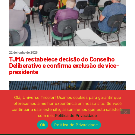
22 de junho de 2026
TJMA restabelece decisão do Conselho
Deliberativo e confirma exclusão de vice-
presidente
Olá, Universo Tricolor! Usamos cookies para garantir que
oferecemos a melhor experiência em nosso site. Se você
continuar a usar este site, assumiremos que está satisfeito
com ele.
Política de Privacidade
Ok
Política de Privacidade