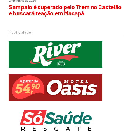
21 de junho de 2026
Sampaio é superado pelo Trem no Castelão
e buscará reação em Macapá
Publicidade