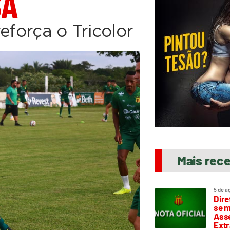
SA
eforça o Tricolor
Mais rec
5 de a
Dire
se m
Asse
Extr