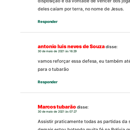
disposição e da vontade de vencer dos jog
deles caíam por terra, no nome de Jesus.
Responder
antonio luis neves de Souza
disse:
30 de maio de 2021 às 16:29
vamos reforçar essa defesa, eu também at
para o tubarão
Responder
Marcos tubarão
disse:
30 de maio de 2021 às 07:27
Assistir praticamente todas as partidas da 
demais,estou botando muita fé na Bolívia q