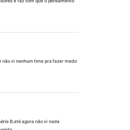
adores e faz com que o pensamento
é não vi nenhum time pra fazer medo
série B.até agora não vi nada
uerida.