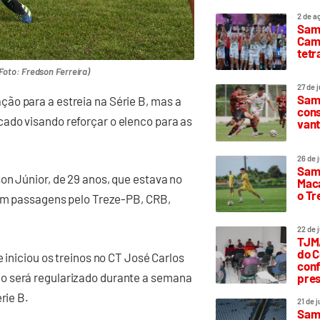
2 de a
Sam
Camp
tetr
(Foto: Fredson Ferreira)
27 de 
Samp
ão para a estreia na Série B, mas a
cons
ado visando reforçar o elenco para as
vant
26 de 
Samp
on Júnior, de 29 anos, que estava no
Maca
o T
Tem passagens pelo Treze-PB, CRB,
22 de 
TJMA
do C
 iniciou os treinos no CT José Carlos
conf
o será regularizado durante a semana
pres
Série B.
21 de 
Samp