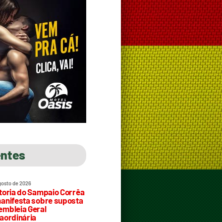
entes
gosto de 2026
toria do Sampaio Corrêa
anifesta sobre suposta
mbleia Geral
aordinária