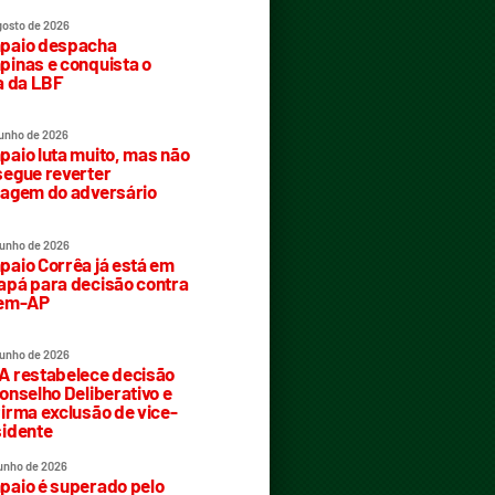
gosto de 2026
paio despacha
inas e conquista o
a da LBF
junho de 2026
aio luta muito, mas não
egue reverter
agem do adversário
junho de 2026
aio Corrêa já está em
pá para decisão contra
rem-AP
junho de 2026
 restabelece decisão
onselho Deliberativo e
irma exclusão de vice-
idente
junho de 2026
aio é superado pelo