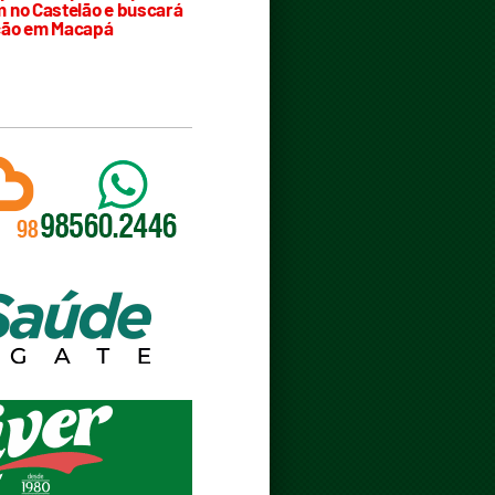
 no Castelão e buscará
ção em Macapá