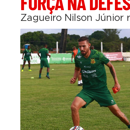
FORÇA NA DEFE
Zagueiro Nilson Júnior r