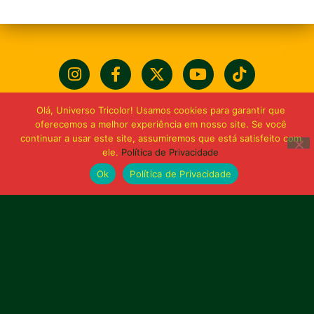
Olá, Universo Tricolor! Usamos cookies para garantir que
oferecemos a melhor experiência em nosso site. Se você
continuar a usar este site, assumiremos que está satisfeito com
ele.
Política de Privacidade
Ok
Política de Privacidade
Bolívia querida de maior
torcida do Maranhão
Av. General Arthur Carvalho,
Turu Velho – São Luís-MA – CEP: 65066-320
Email: marketing@sampaiocorreafc.com.br
© 2021 • Sampaio Corrêa Futebol Clube