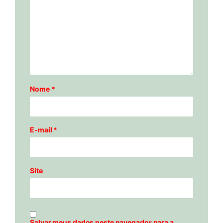
Nome
*
E-mail
*
Site
Salvar meus dados neste navegador para a