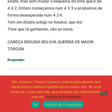
existir, mas sem mudar o esquema do time que é de
4 4 2. Ontem começamos num 4 3 3 e acabamos de
forma desesperada num 4 2 4.
Tem um ditado antigo no futebol, que diz:
Time que tá ganhando, não se mexe.
CABEÇA ERGUIDA BOLÍVIA QUERIDA DE MAIOR
TORCIDA
Responder
Pedro Desconfiado
Olá, Universo Tricolor! Usamos cookies para garantir que
disse:
oferecemos a melhor experiência em nosso site. Se você
18 de agosto de 2021 às 07:30
continuar a usar este site, assumiremos que está satisfeito
Podem me chamar de louco mas eu achei que o
com ele.
Política de Privacidade
Sampaio jogou muito.bem. Criamos muitas
Ok
Política de Privacidade
oportunidades, mas tem dia que a bola nao entra. E