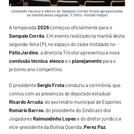
Comissão técnica e elenco do Sampaio Corrêa foram apresentados
na manhã desta segunda, 1º (Foto: Ronald Felipe)
A temporada
2026
começou oficialmente para o
Sampaio Corrêa
. Em evento realizado na manhã desta
segunda-feira (1º), no espaço do clube instalado no
Pátio Jardins
, a diretoria Tricolor apresentou a nova
comissão técnica
,
elenco
e o
planejamento
para o
próximo ano competitivo.
O presidente
Sergio Frota
conduziu a cerimônia, que
contou com as presenças do deputado estadual
Ricardo Arruda
, do secretário municipal de Esportes
Romário Barros
, do presidente do Sindicato dos
Jogadores
Raimundinho Lopes
e do diretor jurídico e
vice-presidente da Bolívia Querida,
Perez Paz
.