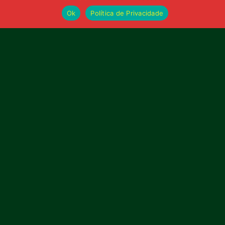
Ok
Política de Privacidade
Bolívia querida de maior
torcida do Maranhão
Av. General Arthur Carvalho,
Turu Velho – São Luís-MA – CEP: 65066-320
Email: marketing@sampaiocorreafc.com.br
© 2021 • Sampaio Corrêa Futebol Clube