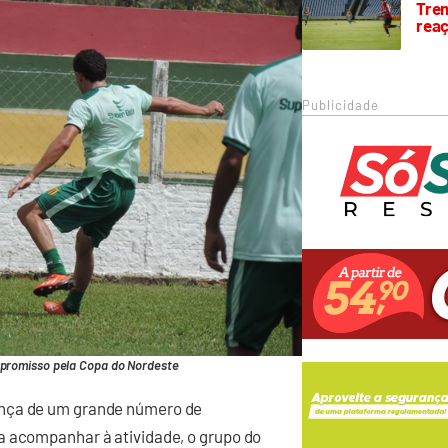
Trem
rea
Publicidade
mpromisso pela Copa do Nordeste
ença de um grande número de
a acompanhar à atividade, o grupo do