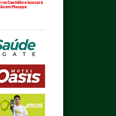
 no Castelão e buscará
ção em Macapá