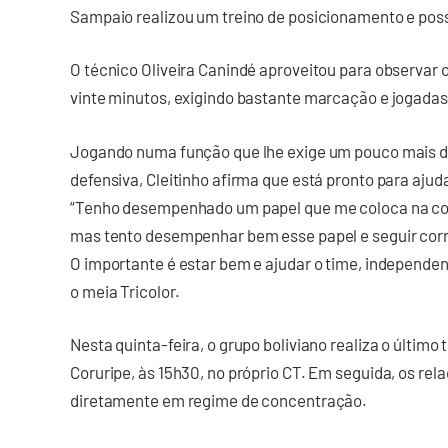
Sampaio realizou um treino de posicionamento e poss
O técnico Oliveira Canindé aproveitou para observar 
vinte minutos, exigindo bastante marcação e jogada
Jogando numa função que lhe exige um pouco mais 
defensiva, Cleitinho afirma que está pronto para aju
“Tenho desempenhado um papel que me coloca na co
mas tento desempenhar bem esse papel e seguir corr
O importante é estar bem e ajudar o time, independ
o meia Tricolor.
Nesta quinta-feira, o grupo boliviano realiza o último 
Coruripe, às 15h30, no próprio CT. Em seguida, os rel
diretamente em regime de concentração.