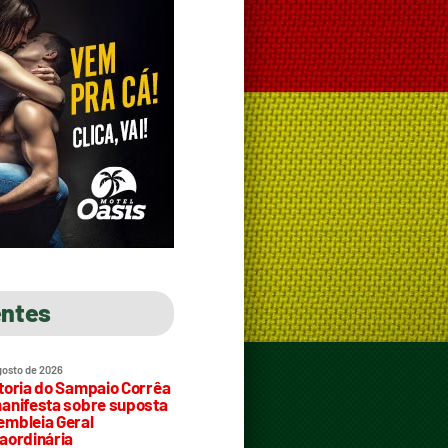
entes
gosto de 2026
toria do Sampaio Corrêa
anifesta sobre suposta
mbleia Geral
aordinária