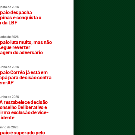
gosto de 2026
paio despacha
inas e conquista o
a da LBF
junho de 2026
aio luta muito, mas não
egue reverter
agem do adversário
junho de 2026
aio Corrêa já está em
pá para decisão contra
rem-AP
junho de 2026
 restabelece decisão
onselho Deliberativo e
irma exclusão de vice-
idente
junho de 2026
aio é superado pelo