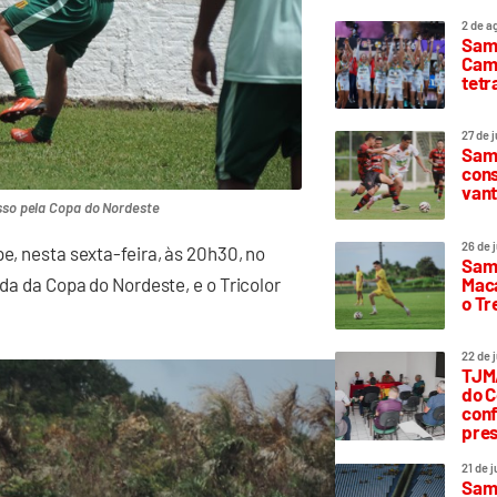
2 de a
Sam
Camp
tetr
27 de 
Samp
cons
vant
sso pela Copa do Nordeste
26 de 
pe, nesta sexta-feira, às 20h30, no
Samp
Maca
ada da Copa do Nordeste, e o Tricolor
o T
22 de 
TJMA
do C
conf
pres
21 de 
Samp