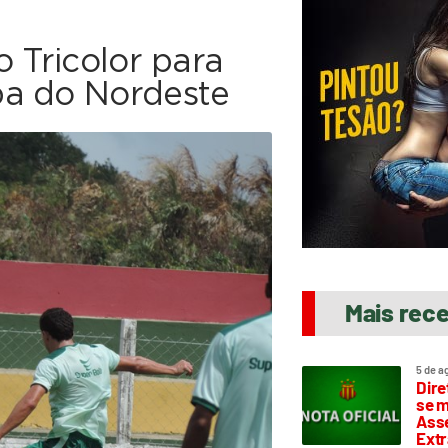
o Tricolor para
pa do Nordeste
Mais rec
5 de a
Dire
se m
Asse
Extr