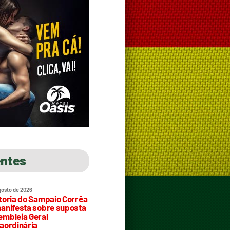
entes
gosto de 2026
toria do Sampaio Corrêa
anifesta sobre suposta
mbleia Geral
aordinária