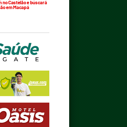
 no Castelão e buscará
ção em Macapá