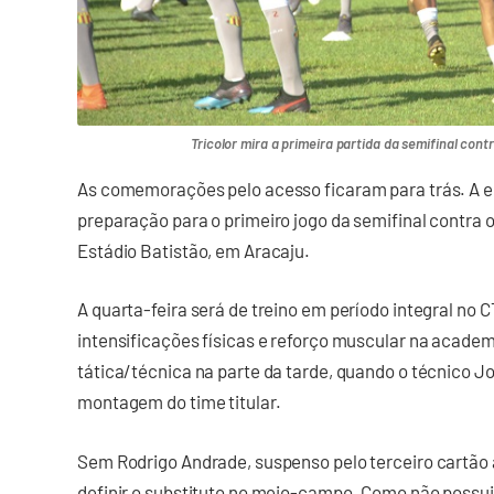
Tricolor mira a primeira partida da semifinal cont
As comemorações pelo acesso ficaram para trás. A eq
preparação para o primeiro jogo da semifinal contra 
Estádio Batistão, em Aracaju.
A quarta-feira será de treino em período integral no 
intensificações físicas e reforço muscular na acad
tática/técnica na parte da tarde, quando o técnico J
montagem do time titular.
Sem Rodrigo Andrade, suspenso pelo terceiro cartão a
definir o substituto no meio-campo. Como não poss