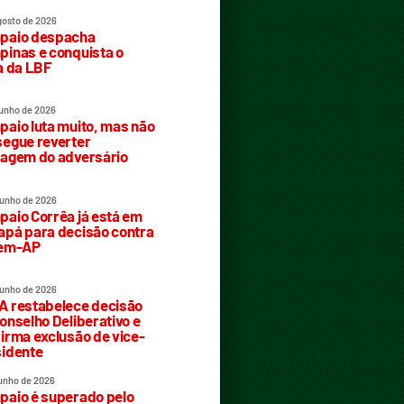
gosto de 2026
paio despacha
inas e conquista o
a da LBF
junho de 2026
aio luta muito, mas não
egue reverter
agem do adversário
junho de 2026
aio Corrêa já está em
pá para decisão contra
rem-AP
junho de 2026
 restabelece decisão
onselho Deliberativo e
irma exclusão de vice-
idente
junho de 2026
aio é superado pelo