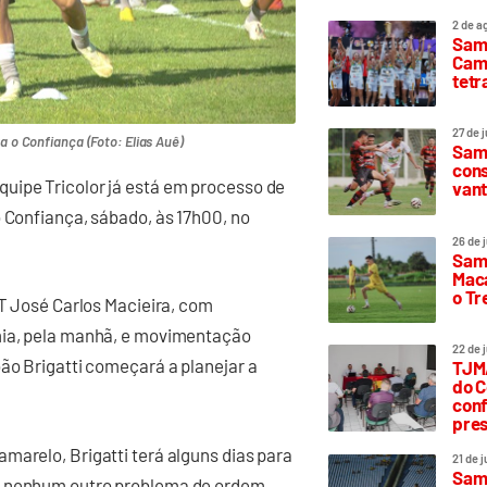
2 de a
Sam
Camp
tetr
27 de 
ra o Confiança (Foto: Elias Auê)
Samp
cons
uipe Tricolor já está em processo de
vant
o Confiança, sábado, às 17h00, no
26 de 
Samp
Maca
o T
CT José Carlos Macieira, com
emia, pela manhã, e movimentação
22 de 
oão Brigatti começará a planejar a
TJMA
do C
conf
pres
marelo, Brigatti terá alguns dias para
21 de 
Samp
ui nenhum outro problema de ordem