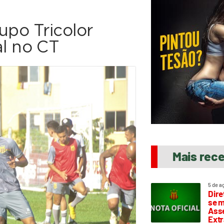
upo Tricolor
al no CT
Mais rec
5 de a
Dire
se m
Asse
Extr