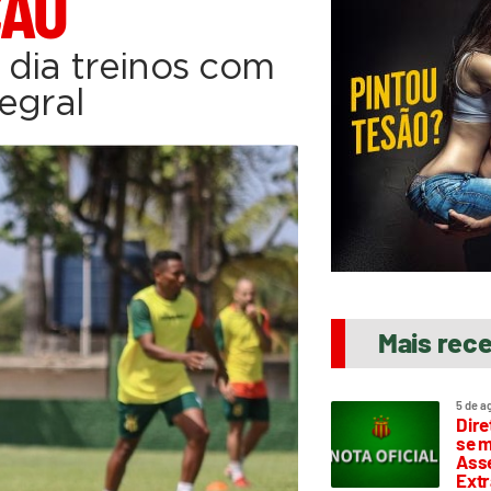
ÇÃO
 dia treinos com
egral
Mais rec
5 de a
Dire
se m
Asse
Extr