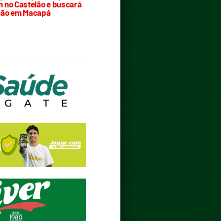
 no Castelão e buscará
ção em Macapá