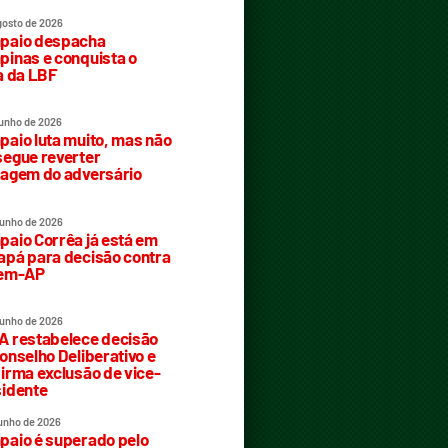
gosto de 2026
paio despacha
inas e conquista o
a da LBF
junho de 2026
aio luta muito, mas não
egue reverter
agem do adversário
junho de 2026
aio Corrêa já está em
pá para decisão contra
rem-AP
junho de 2026
 restabelece decisão
onselho Deliberativo e
irma exclusão de vice-
idente
junho de 2026
aio é superado pelo