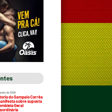
entes
gosto de 2026
toria do Sampaio Corrêa
anifesta sobre suposta
mbleia Geral
aordinária