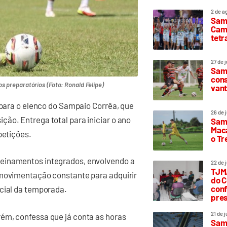
2 de a
Sam
Camp
tetr
27 de 
Samp
cons
s preparatórios (Foto: Ronald Felipe)
vant
l para o elenco do Sampaio Corrêa, que
26 de 
ão. Entrega total para iniciar o ano
Samp
Maca
petições.
o T
reinamentos integrados, envolvendo a
22 de 
TJMA
 movimentação constante para adquirir
do C
conf
icial da temporada.
pres
21 de 
ém, confessa que já conta as horas
Samp