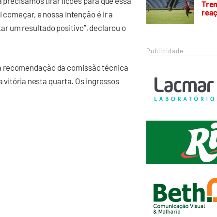
a precisamos tirar lições para que essa
Trem
rea
i começar, e nossa intenção é ir a
 um resultado positivo”, declarou o
Publicidade
 a recomendação da comissão técnica
a vitória nesta quarta. Os ingressos