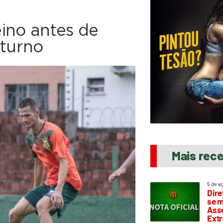
reino antes de
 turno
Mais rec
5 de a
Dire
se m
Asse
Extr