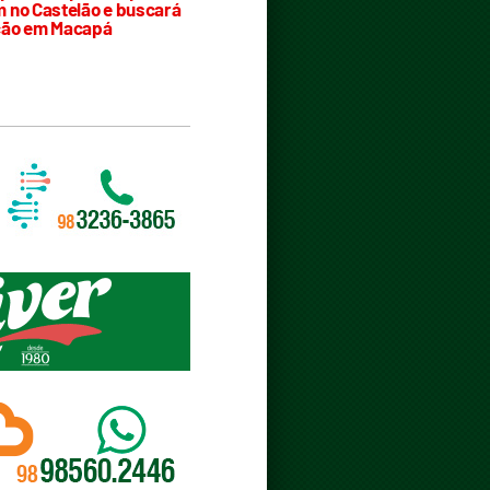
 no Castelão e buscará
ção em Macapá