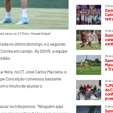
2 de a
Sam
Camp
tetr
27 de 
sta terça no CT (Foto: Ronald Felipe)
Samp
cons
vant
rada no último domingo, e o segundo
io Corrêa em campo. Às 20h15, a equipe
26 de 
stelão.
Samp
Maca
o T
a-feira, no CT José Carlos Macieira, e
Felipe Conceição conversou bastante
22 de 
TJMA
m o intuito de ajustar o
do C
conf
pres
uscar os três pontos: “Ninguém aqui
21 de 
Samp