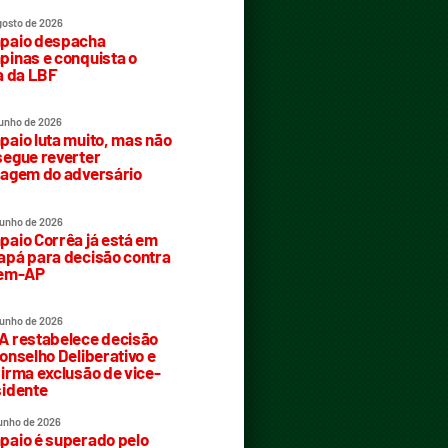
gosto de 2026
paio despacha
inas e conquista o
a da LBF
junho de 2026
aio luta muito, mas não
egue reverter
agem do adversário
junho de 2026
aio Corrêa já está em
pá para decisão contra
rem-AP
junho de 2026
 restabelece decisão
onselho Deliberativo e
irma exclusão de vice-
idente
junho de 2026
aio é superado pelo