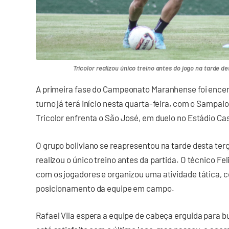
Tricolor realizou único treino antes do jogo na tarde de
A primeira fase do Campeonato Maranhense foi encer
turno já terá início nesta quarta-feira, com o Sampa
Tricolor enfrenta o São José, em duelo no Estádio Ca
O grupo boliviano se reapresentou na tarde desta terç
realizou o único treino antes da partida. O técnico 
com os jogadores e organizou uma atividade tática, co
posicionamento da equipe em campo.
Rafael Vila espera a equipe de cabeça erguida para b