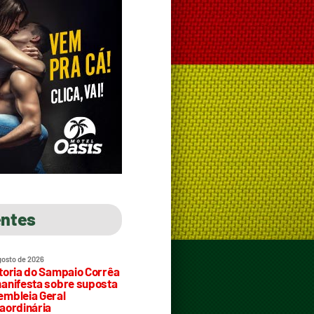
entes
gosto de 2026
toria do Sampaio Corrêa
anifesta sobre suposta
mbleia Geral
aordinária