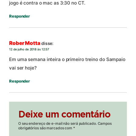
jogo é contra o mac as 3:30 no CT.
Responder
Rober Motta
disse:
12 de julho de 2018 às 12:57
Em uma semana inteira o primeiro treino do Sampaio
vai ser hoje?
Responder
Deixe um comentário
O seu endereço de e-mail não será publicado.
Campos
obrigatórios são marcados com
*