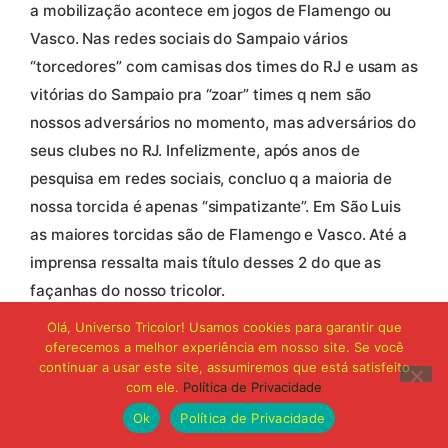
a mobilização acontece em jogos de Flamengo ou
Vasco. Nas redes sociais do Sampaio vários
“torcedores” com camisas dos times do RJ e usam as
vitórias do Sampaio pra “zoar” times q nem são
nossos adversários no momento, mas adversários do
seus clubes no RJ. Infelizmente, após anos de
pesquisa em redes sociais, concluo q a maioria de
nossa torcida é apenas “simpatizante”. Em São Luis
as maiores torcidas são de Flamengo e Vasco. Até a
imprensa ressalta mais título desses 2 do que as
façanhas do nosso tricolor.
O que o Sampaio faz nacionalmente, ao longo da sua
Olá, Universo Tricolor! Usamos cookies para garantir que
história, é surreal; se levarmos em conta todos os
oferecemos a melhor experiência em nosso site. Se você
continuar a usar este site, assumiremos que está satisfeito
obstáculos que tem q derrubar!
com ele.
Política de Privacidade
Ok
Política de Privacidade
Responder