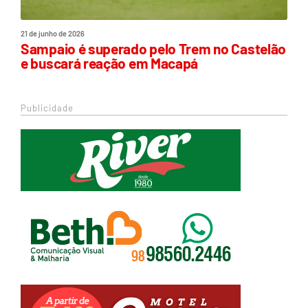
21 de junho de 2026
Sampaio é superado pelo Trem no Castelão
e buscará reação em Macapá
Publicidade