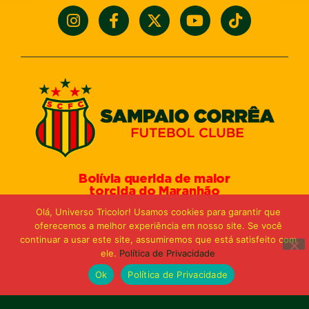
Bolívia querida de maior
torcida do Maranhão
Av. General Arthur Carvalho,
Olá, Universo Tricolor! Usamos cookies para garantir que
Turu Velho – São Luís-MA – CEP: 65066-320
oferecemos a melhor experiência em nosso site. Se você
Email: marketing@sampaiocorreafc.com.br
continuar a usar este site, assumiremos que está satisfeito com
© 2021 • Sampaio Corrêa Futebol Clube
ele.
Política de Privacidade
Web Design:
MP Marketing, Promo e Digital
Ok
Política de Privacidade